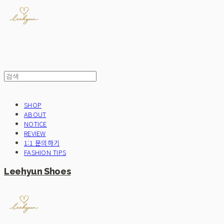
SHOP
ABOUT
NOTICE
REVIEW
1:1 문의하기
FASHION TIPS
Leehyun Shoes