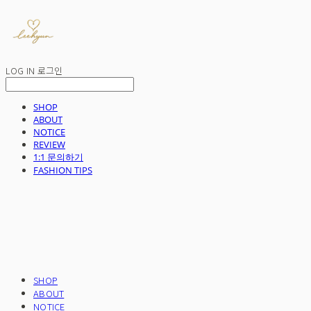
LOG IN
로그인
SHOP
ABOUT
NOTICE
REVIEW
1:1 문의하기
FASHION TIPS
SHOP
ABOUT
NOTICE