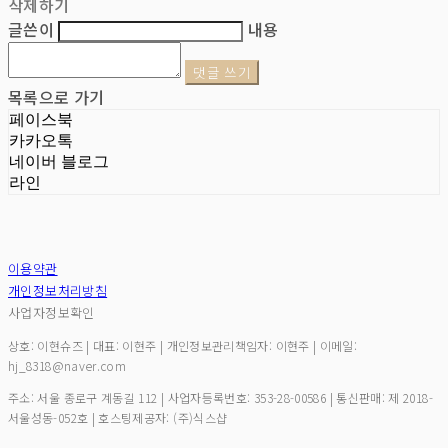
삭제하기
글쓴이
내용
댓글 쓰기
목록으로 가기
페이스북
카카오톡
네이버 블로그
라인
이용약관
개인정보처리방침
사업자정보확인
상호: 이현슈즈 | 대표: 이현주 | 개인정보관리책임자: 이현주 | 이메일:
hj_8318@naver.com
주소: 서울 종로구 계동길 112 | 사업자등록번호:
353-28-00586
| 통신판매:
제 2018-
서울성동-052호
| 호스팅제공자: (주)식스샵