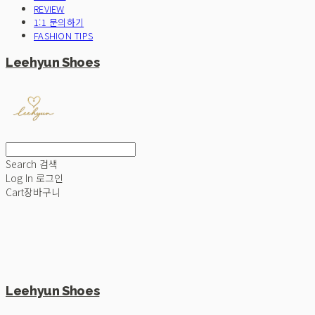
REVIEW
1:1 문의하기
FASHION TIPS
Leehyun Shoes
Search
검색
Log In
로그인
Cart
장바구니
Leehyun Shoes