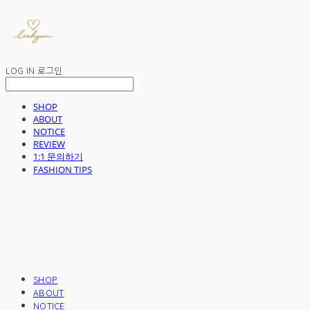
LOG IN
로그인
SHOP
ABOUT
NOTICE
REVIEW
1:1 문의하기
FASHION TIPS
SHOP
ABOUT
NOTICE