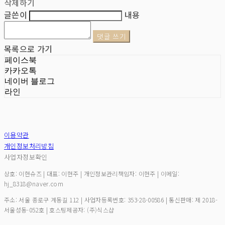
삭제하기
글쓴이
내용
댓글 쓰기
목록으로 가기
페이스북
카카오톡
네이버 블로그
라인
이용약관
개인정보처리방침
사업자정보확인
상호: 이현슈즈 | 대표: 이현주 | 개인정보관리책임자: 이현주 | 이메일:
hj_8318@naver.com
주소: 서울 종로구 계동길 112 | 사업자등록번호:
353-28-00586
| 통신판매:
제 2018-
서울성동-052호
| 호스팅제공자: (주)식스샵