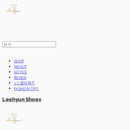
SHOP
ABOUT
NOTICE
REVIEW
1:1 문의하기
FASHION TIPS
Leehyun Shoes