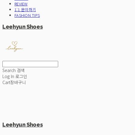
REVIEW
1:1 문의하기
FASHION TIPS
Leehyun Shoes
Search
검색
Log In
로그인
Cart
장바구니
Leehyun Shoes