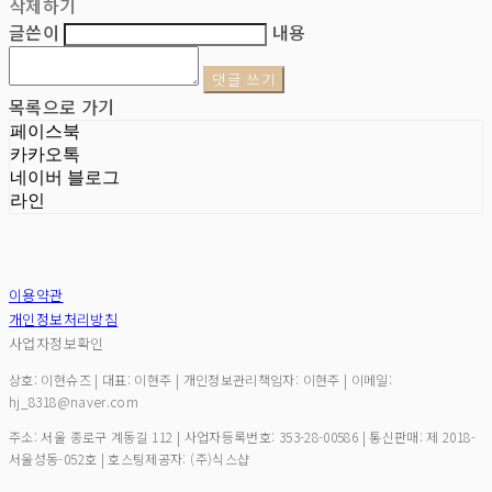
삭제하기
글쓴이
내용
댓글 쓰기
목록으로 가기
페이스북
카카오톡
네이버 블로그
라인
이용약관
개인정보처리방침
사업자정보확인
상호: 이현슈즈 | 대표: 이현주 | 개인정보관리책임자: 이현주 | 이메일:
hj_8318@naver.com
주소: 서울 종로구 계동길 112 | 사업자등록번호:
353-28-00586
| 통신판매:
제 2018-
서울성동-052호
| 호스팅제공자: (주)식스샵