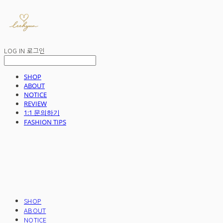
LOG IN
로그인
SHOP
ABOUT
NOTICE
REVIEW
1:1 문의하기
FASHION TIPS
SHOP
ABOUT
NOTICE