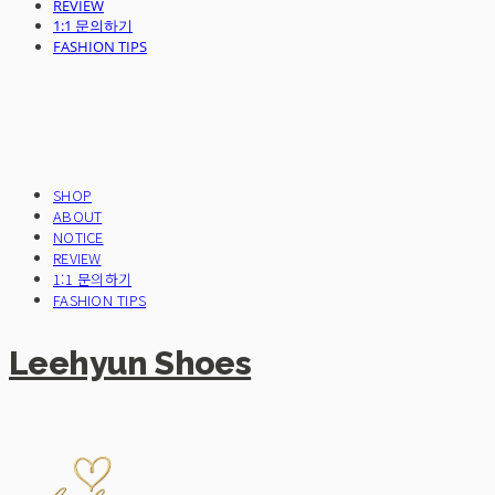
REVIEW
1:1 문의하기
FASHION TIPS
SHOP
ABOUT
NOTICE
REVIEW
1:1 문의하기
FASHION TIPS
Leehyun Shoes