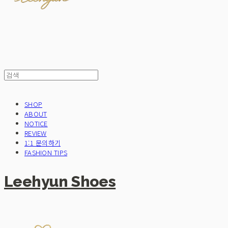
SHOP
ABOUT
NOTICE
REVIEW
1:1 문의하기
FASHION TIPS
Leehyun Shoes