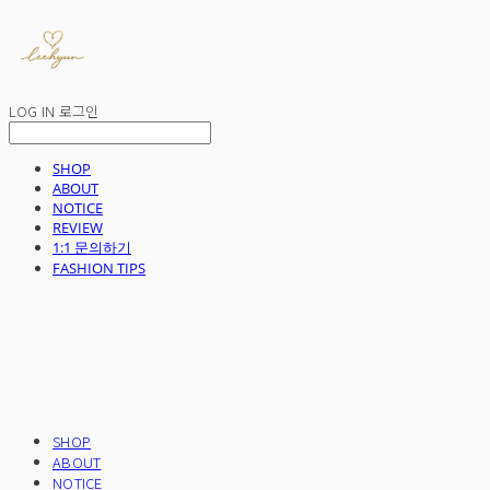
LOG IN
로그인
SHOP
ABOUT
NOTICE
REVIEW
1:1 문의하기
FASHION TIPS
SHOP
ABOUT
NOTICE