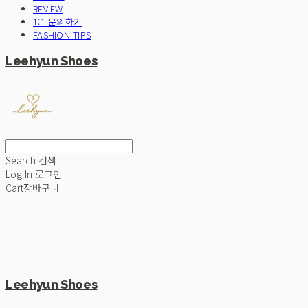
REVIEW
1:1 문의하기
FASHION TIPS
Leehyun Shoes
Search
검색
Log In
로그인
Cart
장바구니
Leehyun Shoes