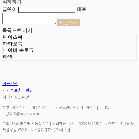
삭제하기
글쓴이
내용
댓글 쓰기
목록으로 가기
페이스북
카카오톡
네이버 블로그
라인
이용약관
개인정보처리방침
사업자정보확인
상호: 이현슈즈 | 대표: 이현주 | 개인정보관리책임자: 이현주 | 이메일:
hj_8318@naver.com
주소: 서울 종로구 계동길 112 | 사업자등록번호:
353-28-00586
| 통신판매:
제 2018-
서울성동-052호
| 호스팅제공자: (주)식스샵