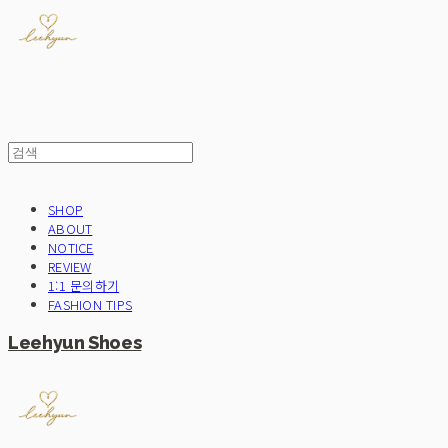
SHOP
ABOUT
NOTICE
REVIEW
1:1 문의하기
FASHION TIPS
Leehyun Shoes