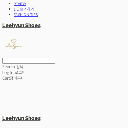
REVIEW
1:1 문의하기
FASHION TIPS
Leehyun Shoes
Search
검색
Log In
로그인
Cart
장바구니
Leehyun Shoes