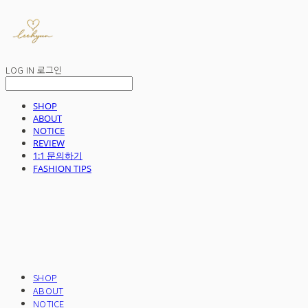
LOG IN
로그인
SHOP
ABOUT
NOTICE
REVIEW
1:1 문의하기
FASHION TIPS
SHOP
ABOUT
NOTICE