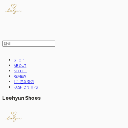
SHOP
ABOUT
NOTICE
REVIEW
1:1 문의하기
FASHION TIPS
Leehyun Shoes