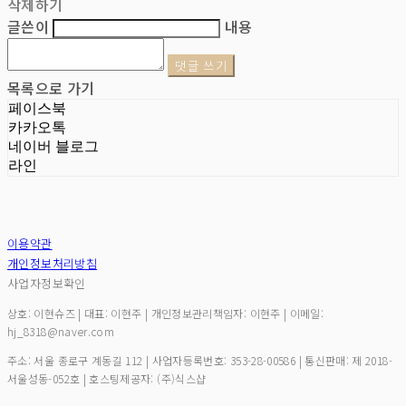
삭제하기
글쓴이
내용
댓글 쓰기
목록으로 가기
페이스북
카카오톡
네이버 블로그
라인
이용약관
개인정보처리방침
사업자정보확인
상호: 이현슈즈 | 대표: 이현주 | 개인정보관리책임자: 이현주 | 이메일:
hj_8318@naver.com
주소: 서울 종로구 계동길 112 | 사업자등록번호:
353-28-00586
| 통신판매:
제 2018-
서울성동-052호
| 호스팅제공자: (주)식스샵