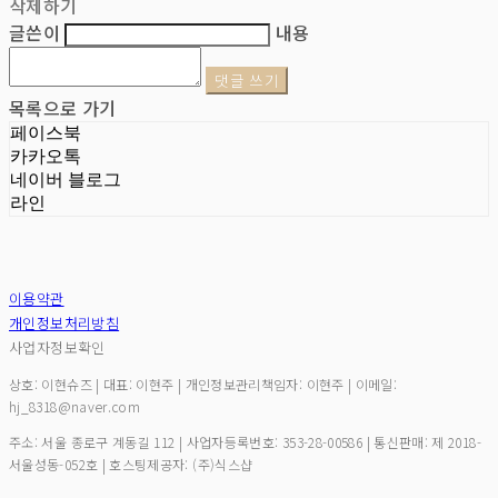
삭제하기
글쓴이
내용
댓글 쓰기
목록으로 가기
페이스북
카카오톡
네이버 블로그
라인
이용약관
개인정보처리방침
사업자정보확인
상호: 이현슈즈 | 대표: 이현주 | 개인정보관리책임자: 이현주 | 이메일:
hj_8318@naver.com
주소: 서울 종로구 계동길 112 | 사업자등록번호:
353-28-00586
| 통신판매:
제 2018-
서울성동-052호
| 호스팅제공자: (주)식스샵