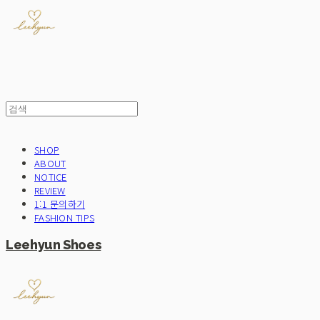
SHOP
ABOUT
NOTICE
REVIEW
1:1 문의하기
FASHION TIPS
Leehyun Shoes