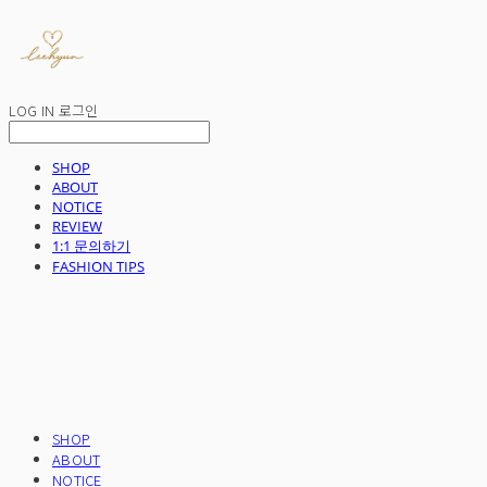
LOG IN
로그인
SHOP
ABOUT
NOTICE
REVIEW
1:1 문의하기
FASHION TIPS
SHOP
ABOUT
NOTICE