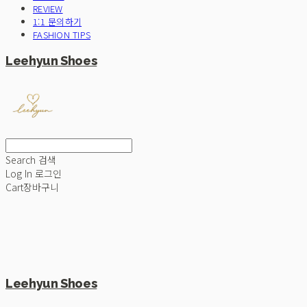
REVIEW
1:1 문의하기
FASHION TIPS
Leehyun Shoes
Search
검색
Log In
로그인
Cart
장바구니
Leehyun Shoes