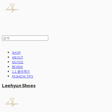
SHOP
ABOUT
NOTICE
REVIEW
1:1 문의하기
FASHION TIPS
Leehyun Shoes