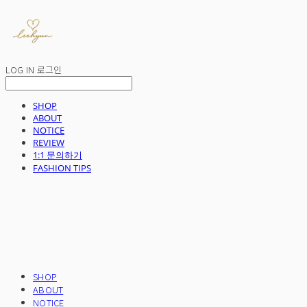
LOG IN
로그인
SHOP
ABOUT
NOTICE
REVIEW
1:1 문의하기
FASHION TIPS
SHOP
ABOUT
NOTICE