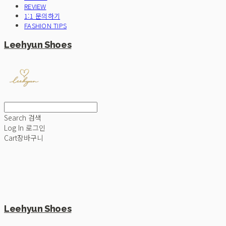
REVIEW
1:1 문의하기
FASHION TIPS
Leehyun Shoes
Search
검색
Log In
로그인
Cart
장바구니
Leehyun Shoes