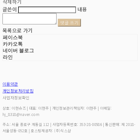
삭제하기
글쓴이
내용
댓글 쓰기
목록으로 가기
페이스북
카카오톡
네이버 블로그
라인
이용약관
개인정보처리방침
사업자정보확인
상호: 이현슈즈 | 대표: 이현주 | 개인정보관리책임자: 이현주 | 이메일:
hj_8318@naver.com
주소: 서울 종로구 계동길 112 | 사업자등록번호:
353-28-00586
| 통신판매:
제 2018-
서울성동-052호
| 호스팅제공자: (주)식스샵