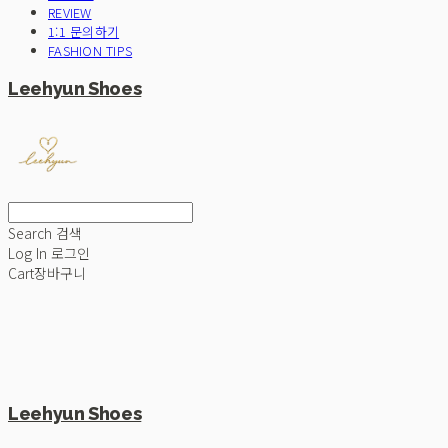
REVIEW
1:1 문의하기
FASHION TIPS
Leehyun Shoes
Search
검색
Log In
로그인
Cart
장바구니
Leehyun Shoes