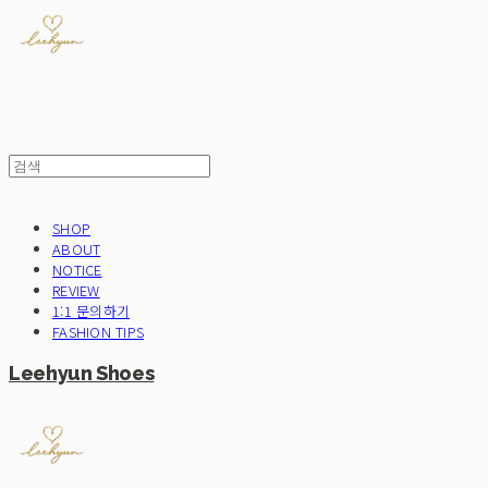
SHOP
ABOUT
NOTICE
REVIEW
1:1 문의하기
FASHION TIPS
Leehyun Shoes