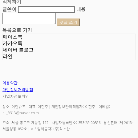
삭제하기
글쓴이
내용
댓글 쓰기
목록으로 가기
페이스북
카카오톡
네이버 블로그
라인
이용약관
개인정보처리방침
사업자정보확인
상호: 이현슈즈 | 대표: 이현주 | 개인정보관리책임자: 이현주 | 이메일:
hj_8318@naver.com
주소: 서울 종로구 계동길 112 | 사업자등록번호:
353-28-00586
| 통신판매:
제 2018-
서울성동-052호
| 호스팅제공자: (주)식스샵