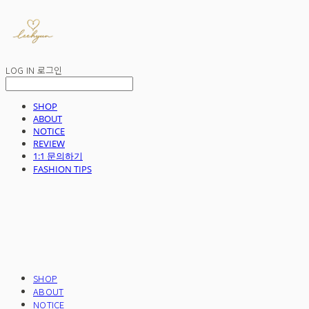
LOG IN
로그인
SHOP
ABOUT
NOTICE
REVIEW
1:1 문의하기
FASHION TIPS
SHOP
ABOUT
NOTICE