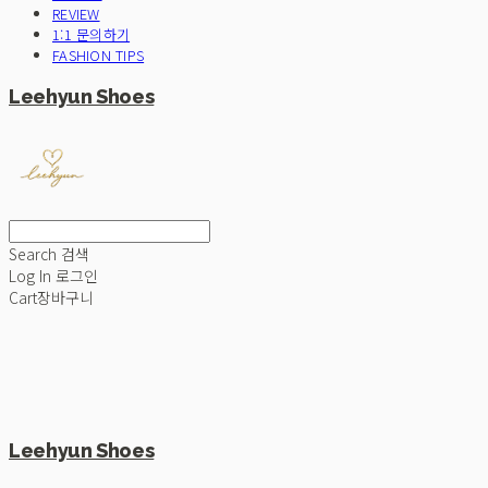
REVIEW
1:1 문의하기
FASHION TIPS
Leehyun Shoes
Search
검색
Log In
로그인
Cart
장바구니
Leehyun Shoes