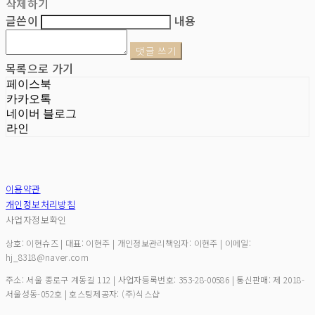
삭제하기
글쓴이
내용
댓글 쓰기
목록으로 가기
페이스북
카카오톡
네이버 블로그
라인
이용약관
개인정보처리방침
사업자정보확인
상호: 이현슈즈 | 대표: 이현주 | 개인정보관리책임자: 이현주 | 이메일:
hj_8318@naver.com
주소: 서울 종로구 계동길 112 | 사업자등록번호:
353-28-00586
| 통신판매:
제 2018-
서울성동-052호
| 호스팅제공자: (주)식스샵