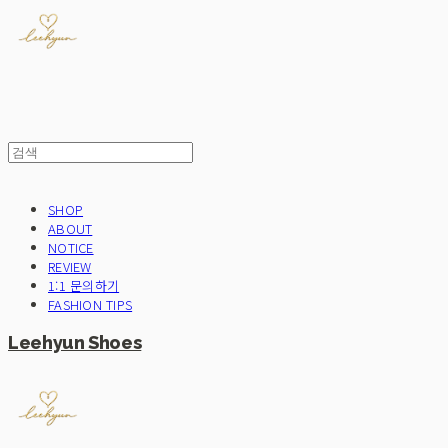
SHOP
ABOUT
NOTICE
REVIEW
1:1 문의하기
FASHION TIPS
Leehyun Shoes