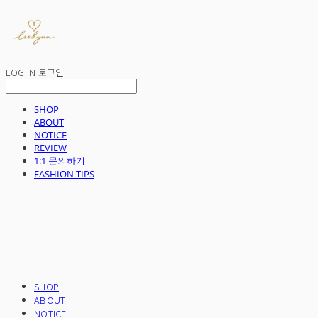
LOG IN
로그인
SHOP
ABOUT
NOTICE
REVIEW
1:1 문의하기
FASHION TIPS
SHOP
ABOUT
NOTICE