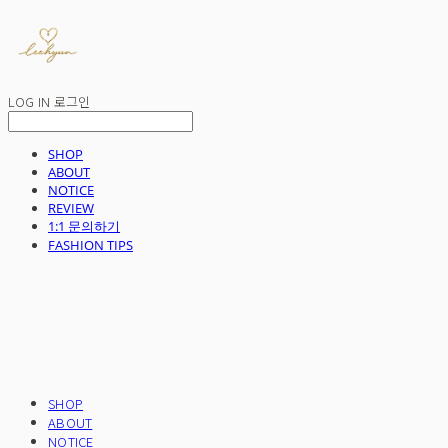
LOG IN
로그인
SHOP
ABOUT
NOTICE
REVIEW
1:1 문의하기
FASHION TIPS
SHOP
ABOUT
NOTICE