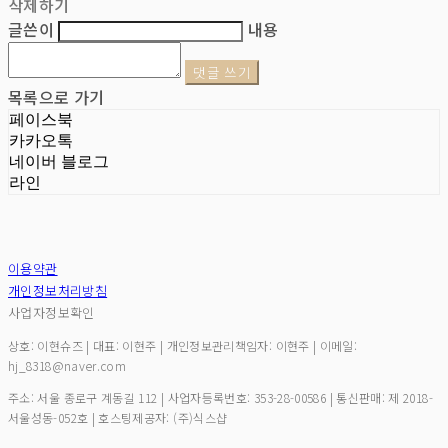
삭제하기
글쓴이
내용
댓글 쓰기
목록으로 가기
페이스북
카카오톡
네이버 블로그
라인
이용약관
개인정보처리방침
사업자정보확인
상호: 이현슈즈 | 대표: 이현주 | 개인정보관리책임자: 이현주 | 이메일:
hj_8318@naver.com
주소: 서울 종로구 계동길 112 | 사업자등록번호:
353-28-00586
| 통신판매:
제 2018-
서울성동-052호
| 호스팅제공자: (주)식스샵