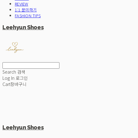
REVIEW
1:1 문의하기
FASHION TIPS
Leehyun Shoes
Search
검색
Log In
로그인
Cart
장바구니
Leehyun Shoes