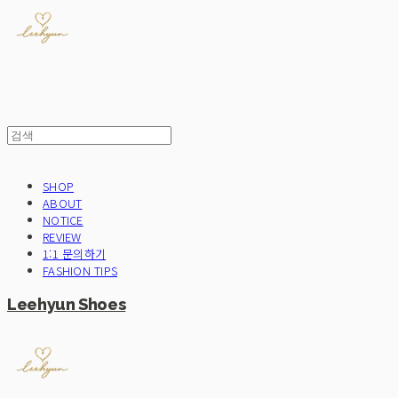
SHOP
ABOUT
NOTICE
REVIEW
1:1 문의하기
FASHION TIPS
Leehyun Shoes