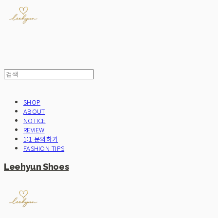
SHOP
ABOUT
NOTICE
REVIEW
1:1 문의하기
FASHION TIPS
Leehyun Shoes