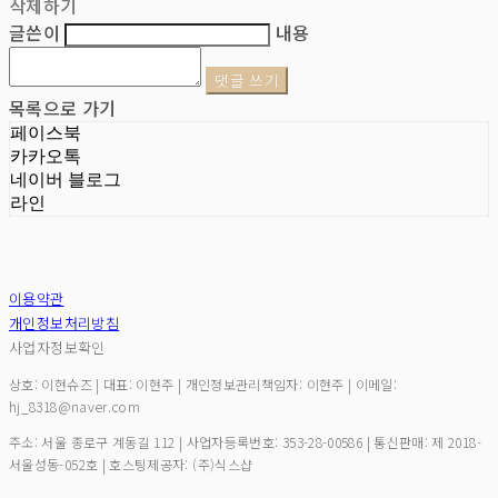
삭제하기
글쓴이
내용
댓글 쓰기
목록으로 가기
페이스북
카카오톡
네이버 블로그
라인
이용약관
개인정보처리방침
사업자정보확인
상호: 이현슈즈 | 대표: 이현주 | 개인정보관리책임자: 이현주 | 이메일:
hj_8318@naver.com
주소: 서울 종로구 계동길 112 | 사업자등록번호:
353-28-00586
| 통신판매:
제 2018-
서울성동-052호
| 호스팅제공자: (주)식스샵