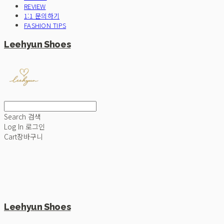
REVIEW
1:1 문의하기
FASHION TIPS
Leehyun Shoes
Search
검색
Log In
로그인
Cart
장바구니
Leehyun Shoes