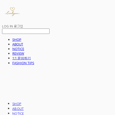
LOG IN
로그인
SHOP
ABOUT
NOTICE
REVIEW
1:1 문의하기
FASHION TIPS
SHOP
ABOUT
NOTICE