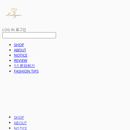
LOG IN
로그인
SHOP
ABOUT
NOTICE
REVIEW
1:1 문의하기
FASHION TIPS
SHOP
ABOUT
NOTICE