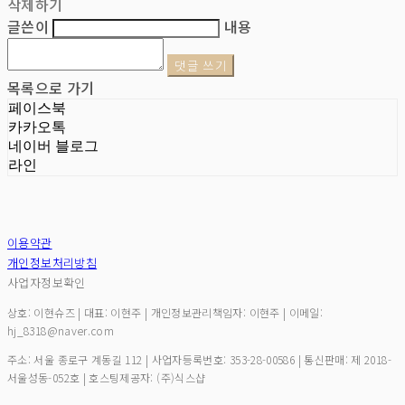
삭제하기
글쓴이
내용
댓글 쓰기
목록으로 가기
페이스북
카카오톡
네이버 블로그
라인
이용약관
개인정보처리방침
사업자정보확인
상호: 이현슈즈 | 대표: 이현주 | 개인정보관리책임자: 이현주 | 이메일:
hj_8318@naver.com
주소: 서울 종로구 계동길 112 | 사업자등록번호:
353-28-00586
| 통신판매:
제 2018-
서울성동-052호
| 호스팅제공자: (주)식스샵