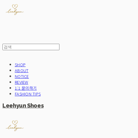
SHOP
ABOUT
NOTICE
REVIEW
1:1 문의하기
FASHION TIPS
Leehyun Shoes