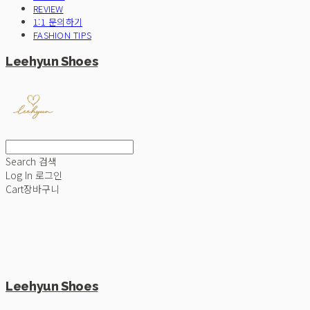
REVIEW
1:1 문의하기
FASHION TIPS
Leehyun Shoes
Search
검색
Log In
로그인
Cart
장바구니
Leehyun Shoes