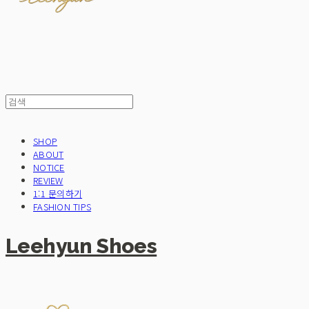
SHOP
ABOUT
NOTICE
REVIEW
1:1 문의하기
FASHION TIPS
Leehyun Shoes