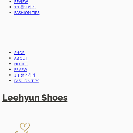
REVIEW
1:1 문의하기
FASHION TIPS
SHOP
ABOUT
NOTICE
REVIEW
1:1 문의하기
FASHION TIPS
Leehyun Shoes