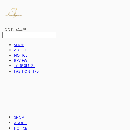
LOG IN
로그인
SHOP
ABOUT
NOTICE
REVIEW
1:1 문의하기
FASHION TIPS
SHOP
ABOUT
NOTICE