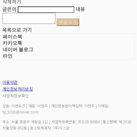
삭제하기
글쓴이
내용
댓글 쓰기
목록으로 가기
페이스북
카카오톡
네이버 블로그
라인
이용약관
개인정보처리방침
사업자정보확인
상호: 이현슈즈 | 대표: 이현주 | 개인정보관리책임자: 이현주 | 이메일:
hj_8318@naver.com
주소: 서울 종로구 계동길 112 | 사업자등록번호:
353-28-00586
| 통신판매:
제 2018-
서울성동-052호
| 호스팅제공자: (주)식스샵