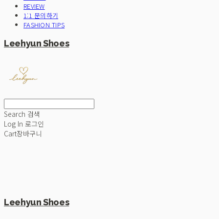
REVIEW
1:1 문의하기
FASHION TIPS
Leehyun Shoes
Search
검색
Log In
로그인
Cart
장바구니
Leehyun Shoes