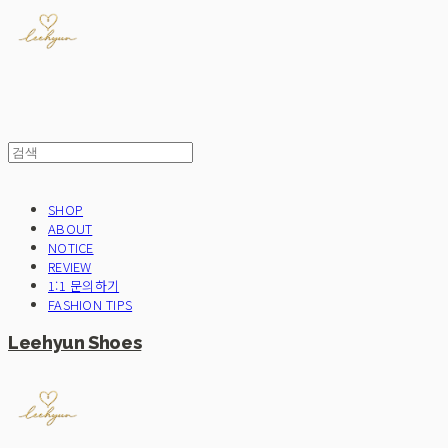
SHOP
ABOUT
NOTICE
REVIEW
1:1 문의하기
FASHION TIPS
Leehyun Shoes