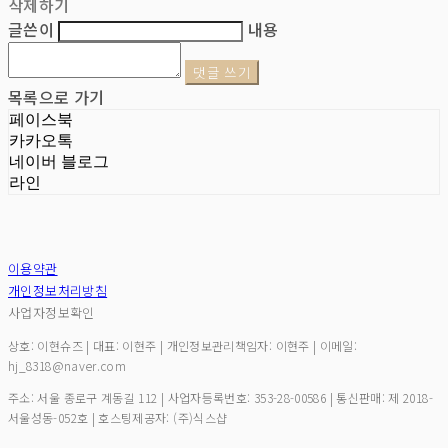
삭제하기
글쓴이
내용
댓글 쓰기
목록으로 가기
페이스북
카카오톡
네이버 블로그
라인
이용약관
개인정보처리방침
사업자정보확인
상호: 이현슈즈 | 대표: 이현주 | 개인정보관리책임자: 이현주 | 이메일:
hj_8318@naver.com
주소: 서울 종로구 계동길 112 | 사업자등록번호:
353-28-00586
| 통신판매:
제 2018-
서울성동-052호
| 호스팅제공자: (주)식스샵