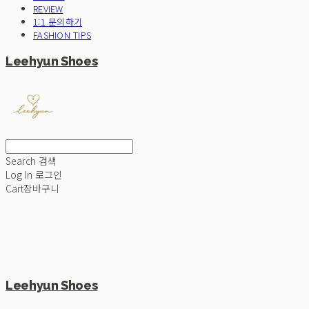
REVIEW
1:1 문의하기
FASHION TIPS
Leehyun Shoes
Search
검색
Log In
로그인
Cart
장바구니
Leehyun Shoes