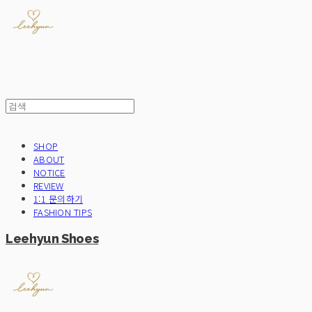
SHOP
ABOUT
NOTICE
REVIEW
1:1 문의하기
FASHION TIPS
Leehyun Shoes