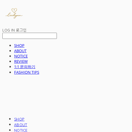
LOG IN
로그인
SHOP
ABOUT
NOTICE
REVIEW
1:1 문의하기
FASHION TIPS
SHOP
ABOUT
NOTICE