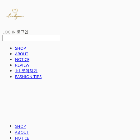
LOG IN
로그인
SHOP
ABOUT
NOTICE
REVIEW
1:1 문의하기
FASHION TIPS
SHOP
ABOUT
NOTICE