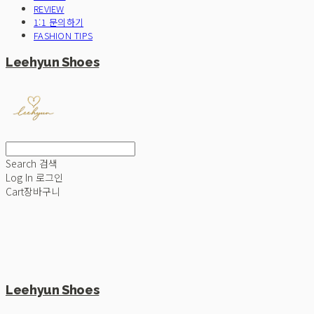
REVIEW
1:1 문의하기
FASHION TIPS
Leehyun Shoes
Search
검색
Log In
로그인
Cart
장바구니
Leehyun Shoes