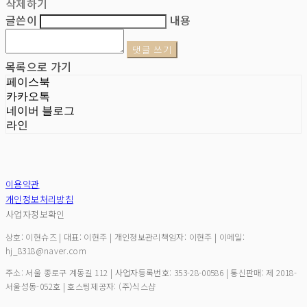
삭제하기
글쓴이
내용
댓글 쓰기
목록으로 가기
페이스북
카카오톡
네이버 블로그
라인
이용약관
개인정보처리방침
사업자정보확인
상호: 이현슈즈 | 대표: 이현주 | 개인정보관리책임자: 이현주 | 이메일:
hj_8318@naver.com
주소: 서울 종로구 계동길 112 | 사업자등록번호:
353-28-00586
| 통신판매:
제 2018-
서울성동-052호
| 호스팅제공자: (주)식스샵