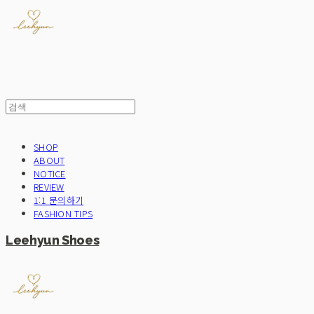
SHOP
ABOUT
NOTICE
REVIEW
1:1 문의하기
FASHION TIPS
Leehyun Shoes