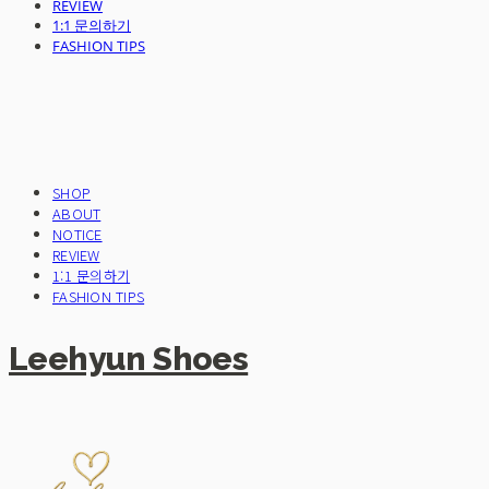
REVIEW
1:1 문의하기
FASHION TIPS
SHOP
ABOUT
NOTICE
REVIEW
1:1 문의하기
FASHION TIPS
Leehyun Shoes