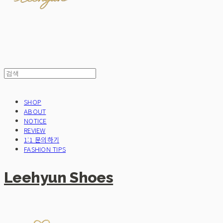
SHOP
ABOUT
NOTICE
REVIEW
1:1 문의하기
FASHION TIPS
Leehyun Shoes