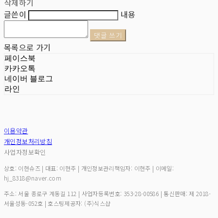
삭제하기
글쓴이
내용
댓글 쓰기
목록으로 가기
페이스북
카카오톡
네이버 블로그
라인
이용약관
개인정보처리방침
사업자정보확인
상호: 이현슈즈 | 대표: 이현주 | 개인정보관리책임자: 이현주 | 이메일:
hj_8318@naver.com
주소: 서울 종로구 계동길 112 | 사업자등록번호:
353-28-00586
| 통신판매:
제 2018-
서울성동-052호
| 호스팅제공자: (주)식스샵