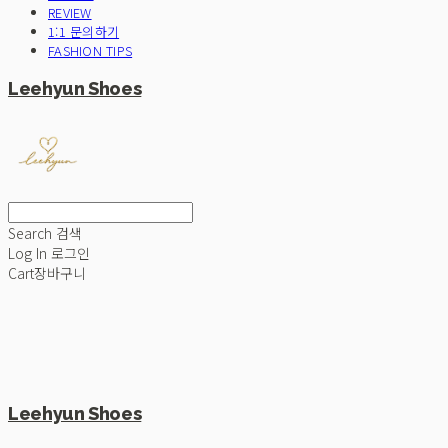
REVIEW
1:1 문의하기
FASHION TIPS
Leehyun Shoes
Search
검색
Log In
로그인
Cart
장바구니
Leehyun Shoes