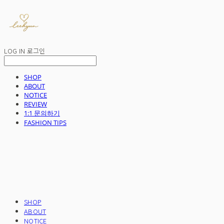
LOG IN
로그인
SHOP
ABOUT
NOTICE
REVIEW
1:1 문의하기
FASHION TIPS
SHOP
ABOUT
NOTICE