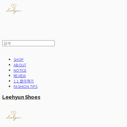
SHOP
ABOUT
NOTICE
REVIEW
1:1 문의하기
FASHION TIPS
Leehyun Shoes