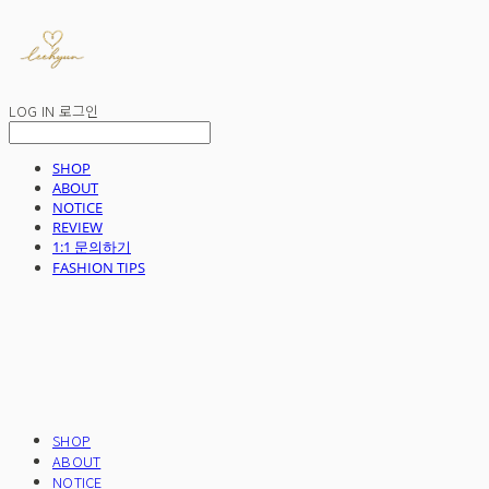
LOG IN
로그인
SHOP
ABOUT
NOTICE
REVIEW
1:1 문의하기
FASHION TIPS
SHOP
ABOUT
NOTICE