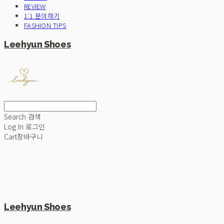
REVIEW
1:1 문의하기
FASHION TIPS
Leehyun Shoes
Search
검색
Log In
로그인
Cart
장바구니
Leehyun Shoes