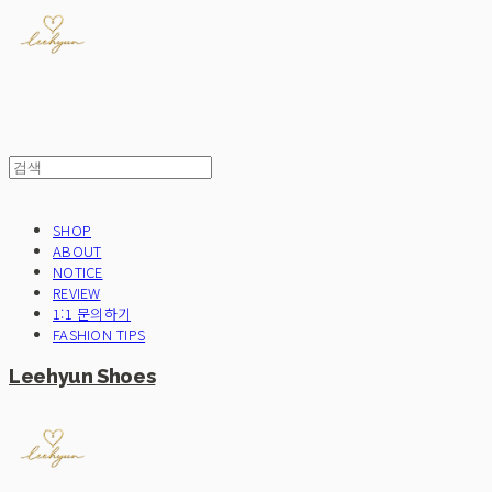
SHOP
ABOUT
NOTICE
REVIEW
1:1 문의하기
FASHION TIPS
Leehyun Shoes