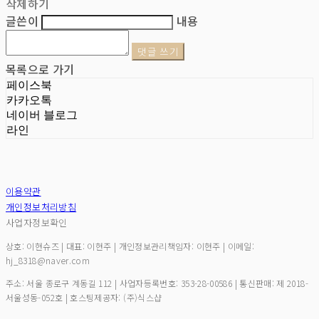
삭제하기
글쓴이
내용
댓글 쓰기
목록으로 가기
페이스북
카카오톡
네이버 블로그
라인
이용약관
개인정보처리방침
사업자정보확인
상호: 이현슈즈 | 대표: 이현주 | 개인정보관리책임자: 이현주 | 이메일:
hj_8318@naver.com
주소: 서울 종로구 계동길 112 | 사업자등록번호:
353-28-00586
| 통신판매:
제 2018-
서울성동-052호
| 호스팅제공자: (주)식스샵