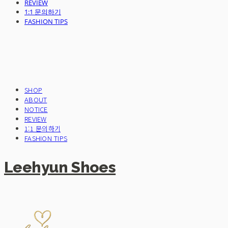
REVIEW
1:1 문의하기
FASHION TIPS
SHOP
ABOUT
NOTICE
REVIEW
1:1 문의하기
FASHION TIPS
Leehyun Shoes