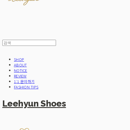
SHOP
ABOUT
NOTICE
REVIEW
1:1 문의하기
FASHION TIPS
Leehyun Shoes