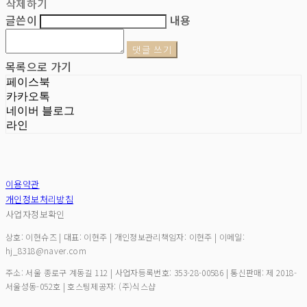
삭제하기
글쓴이
내용
댓글 쓰기
목록으로 가기
페이스북
카카오톡
네이버 블로그
라인
이용약관
개인정보처리방침
사업자정보확인
상호: 이현슈즈 | 대표: 이현주 | 개인정보관리책임자: 이현주 | 이메일:
hj_8318@naver.com
주소: 서울 종로구 계동길 112 | 사업자등록번호:
353-28-00586
| 통신판매:
제 2018-
서울성동-052호
| 호스팅제공자: (주)식스샵