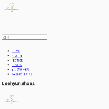
SHOP
ABOUT
NOTICE
REVIEW
1:1 문의하기
FASHION TIPS
Leehyun Shoes