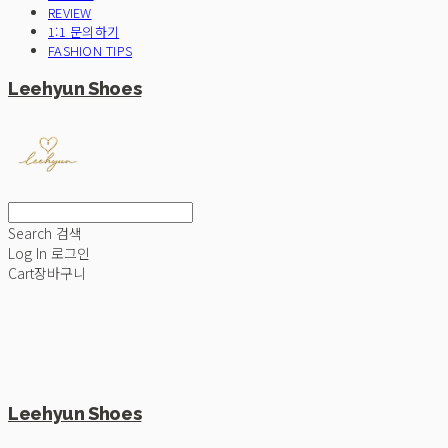
REVIEW
1:1 문의하기
FASHION TIPS
Leehyun Shoes
Search
검색
Log In
로그인
Cart
장바구니
Leehyun Shoes