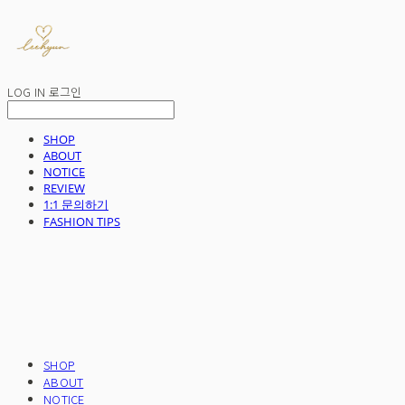
LOG IN
로그인
SHOP
ABOUT
NOTICE
REVIEW
1:1 문의하기
FASHION TIPS
SHOP
ABOUT
NOTICE