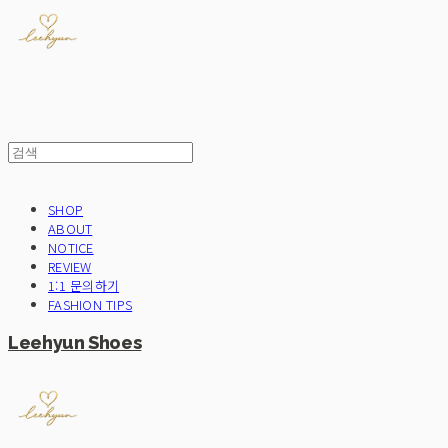
SHOP
ABOUT
NOTICE
REVIEW
1:1 문의하기
FASHION TIPS
Leehyun Shoes