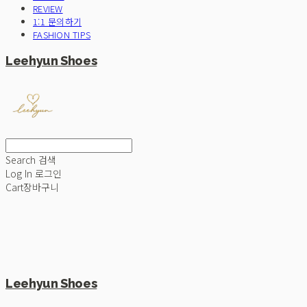
REVIEW
1:1 문의하기
FASHION TIPS
Leehyun Shoes
Search
검색
Log In
로그인
Cart
장바구니
Leehyun Shoes