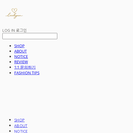
LOG IN
로그인
SHOP
ABOUT
NOTICE
REVIEW
1:1 문의하기
FASHION TIPS
SHOP
ABOUT
NOTICE