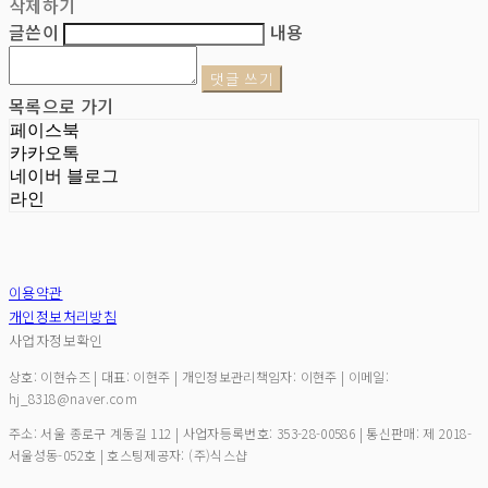
삭제하기
글쓴이
내용
댓글 쓰기
목록으로 가기
페이스북
카카오톡
네이버 블로그
라인
이용약관
개인정보처리방침
사업자정보확인
상호: 이현슈즈 | 대표: 이현주 | 개인정보관리책임자: 이현주 | 이메일:
hj_8318@naver.com
주소: 서울 종로구 계동길 112 | 사업자등록번호:
353-28-00586
| 통신판매:
제 2018-
서울성동-052호
| 호스팅제공자: (주)식스샵