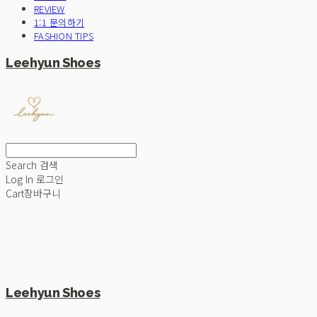
REVIEW
1:1 문의하기
FASHION TIPS
Leehyun Shoes
Search
검색
Log In
로그인
Cart
장바구니
Leehyun Shoes