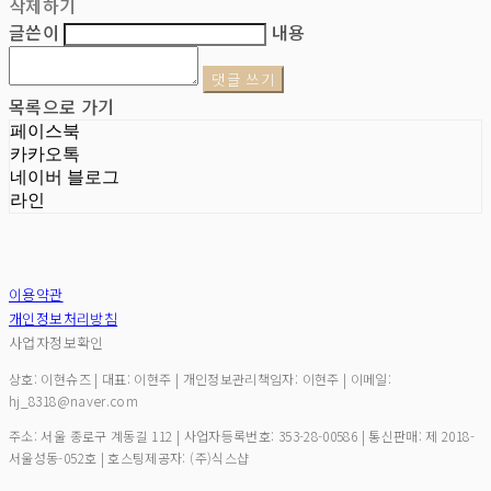
삭제하기
글쓴이
내용
댓글 쓰기
목록으로 가기
페이스북
카카오톡
네이버 블로그
라인
이용약관
개인정보처리방침
사업자정보확인
상호: 이현슈즈 | 대표: 이현주 | 개인정보관리책임자: 이현주 | 이메일:
hj_8318@naver.com
주소: 서울 종로구 계동길 112 | 사업자등록번호:
353-28-00586
| 통신판매:
제 2018-
서울성동-052호
| 호스팅제공자: (주)식스샵