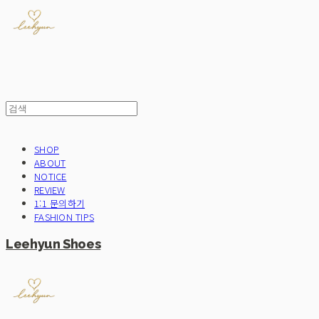
SHOP
ABOUT
NOTICE
REVIEW
1:1 문의하기
FASHION TIPS
Leehyun Shoes