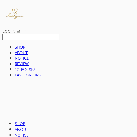
LOG IN
로그인
SHOP
ABOUT
NOTICE
REVIEW
1:1 문의하기
FASHION TIPS
SHOP
ABOUT
NOTICE