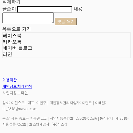
삭제하기
글쓴이
내용
댓글 쓰기
목록으로 가기
페이스북
카카오톡
네이버 블로그
라인
이용약관
개인정보처리방침
사업자정보확인
상호: 이현슈즈 | 대표: 이현주 | 개인정보관리책임자: 이현주 | 이메일:
hj_8318@naver.com
주소: 서울 종로구 계동길 112 | 사업자등록번호:
353-28-00586
| 통신판매:
제 2018-
서울성동-052호
| 호스팅제공자: (주)식스샵