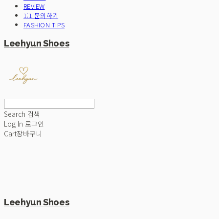
REVIEW
1:1 문의하기
FASHION TIPS
Leehyun Shoes
Search
검색
Log In
로그인
Cart
장바구니
Leehyun Shoes