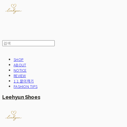
SHOP
ABOUT
NOTICE
REVIEW
1:1 문의하기
FASHION TIPS
Leehyun Shoes