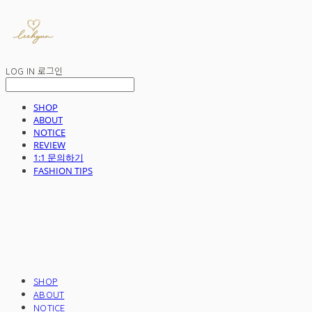
LOG IN
로그인
SHOP
ABOUT
NOTICE
REVIEW
1:1 문의하기
FASHION TIPS
SHOP
ABOUT
NOTICE