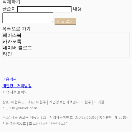
삭제하기
글쓴이
내용
댓글 쓰기
목록으로 가기
페이스북
카카오톡
네이버 블로그
라인
이용약관
개인정보처리방침
사업자정보확인
상호: 이현슈즈 | 대표: 이현주 | 개인정보관리책임자: 이현주 | 이메일:
hj_8318@naver.com
주소: 서울 종로구 계동길 112 | 사업자등록번호:
353-28-00586
| 통신판매:
제 2018-
서울성동-052호
| 호스팅제공자: (주)식스샵