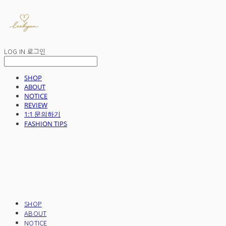
LOG IN
로그인
SHOP
ABOUT
NOTICE
REVIEW
1:1 문의하기
FASHION TIPS
SHOP
ABOUT
NOTICE