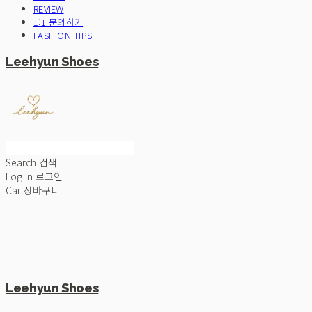
REVIEW
1:1 문의하기
FASHION TIPS
Leehyun Shoes
Search
검색
Log In
로그인
Cart
장바구니
Leehyun Shoes