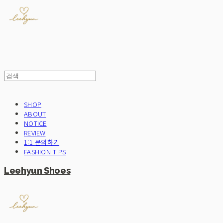
SHOP
ABOUT
NOTICE
REVIEW
1:1 문의하기
FASHION TIPS
Leehyun Shoes