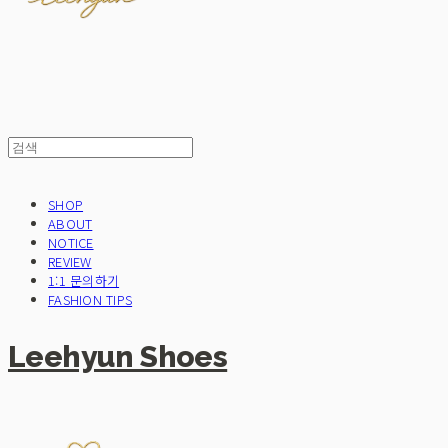
SHOP
ABOUT
NOTICE
REVIEW
1:1 문의하기
FASHION TIPS
Leehyun Shoes