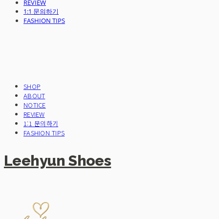
REVIEW
1:1 문의하기
FASHION TIPS
SHOP
ABOUT
NOTICE
REVIEW
1:1 문의하기
FASHION TIPS
Leehyun Shoes