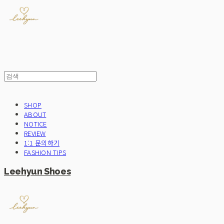
SHOP
ABOUT
NOTICE
REVIEW
1:1 문의하기
FASHION TIPS
Leehyun Shoes