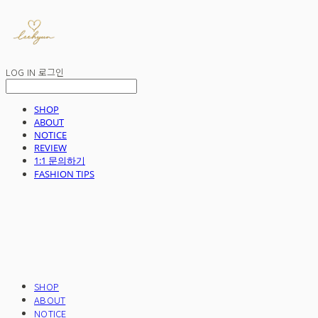
LOG IN
로그인
SHOP
ABOUT
NOTICE
REVIEW
1:1 문의하기
FASHION TIPS
SHOP
ABOUT
NOTICE