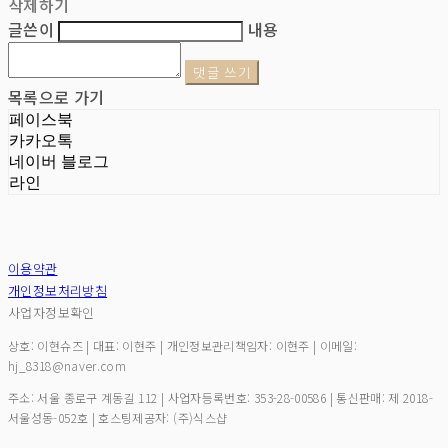
삭제하기
글쓴이
내용
댓글 쓰기
목록으로 가기
페이스북
카카오톡
네이버 블로그
라인
이용약관
개인정보처리방침
사업자정보확인
상호: 이현슈즈 | 대표: 이현주 | 개인정보관리책임자: 이현주 | 이메일:
hj_8318@naver.com
주소: 서울 종로구 계동길 112 | 사업자등록번호:
353-28-00586
| 통신판매:
제 2018-
서울성동-052호
| 호스팅제공자: (주)식스샵