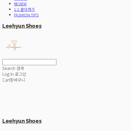
REVIEW
1:1 문의하기
FASHION TIPS
Leehyun Shoes
Search
검색
Log In
로그인
Cart
장바구니
Leehyun Shoes