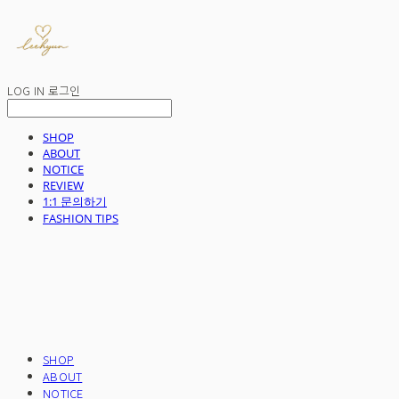
LOG IN
로그인
SHOP
ABOUT
NOTICE
REVIEW
1:1 문의하기
FASHION TIPS
SHOP
ABOUT
NOTICE