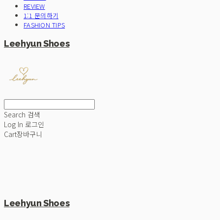
REVIEW
1:1 문의하기
FASHION TIPS
Leehyun Shoes
Search
검색
Log In
로그인
Cart
장바구니
Leehyun Shoes