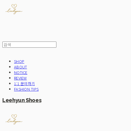
SHOP
ABOUT
NOTICE
REVIEW
1:1 문의하기
FASHION TIPS
Leehyun Shoes