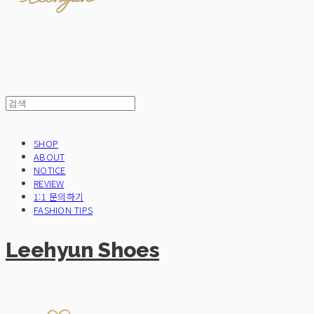
SHOP
ABOUT
NOTICE
REVIEW
1:1 문의하기
FASHION TIPS
Leehyun Shoes