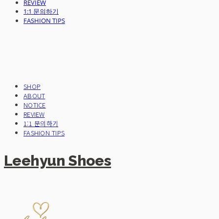
REVIEW
1:1 문의하기
FASHION TIPS
SHOP
ABOUT
NOTICE
REVIEW
1:1 문의하기
FASHION TIPS
Leehyun Shoes