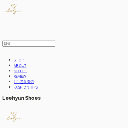
SHOP
ABOUT
NOTICE
REVIEW
1:1 문의하기
FASHION TIPS
Leehyun Shoes