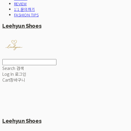
REVIEW
1:1 문의하기
FASHION TIPS
Leehyun Shoes
Search
검색
Log In
로그인
Cart
장바구니
Leehyun Shoes