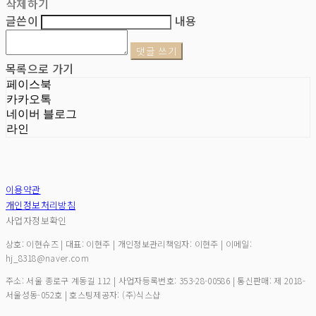
삭제하기
글쓴이
내용
댓글 쓰기
목록으로 가기
페이스북
카카오톡
네이버 블로그
라인
이용약관
개인정보처리방침
사업자정보확인
상호: 이현슈즈 | 대표: 이현주 | 개인정보관리책임자: 이현주 | 이메일:
hj_8318@naver.com
주소: 서울 종로구 계동길 112 | 사업자등록번호:
353-28-00586
| 통신판매:
제 2018-
서울성동-052호
| 호스팅제공자: (주)식스샵