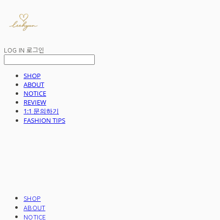
LOG IN
로그인
SHOP
ABOUT
NOTICE
REVIEW
1:1 문의하기
FASHION TIPS
SHOP
ABOUT
NOTICE