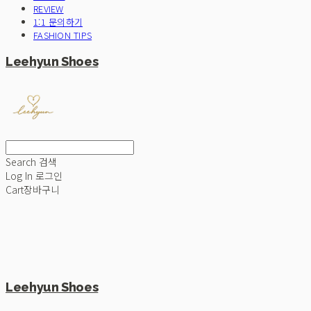
REVIEW
1:1 문의하기
FASHION TIPS
Leehyun Shoes
Search
검색
Log In
로그인
Cart
장바구니
Leehyun Shoes