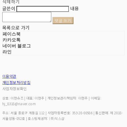
삭제하기
글쓴이
내용
댓글 쓰기
목록으로 가기
페이스북
카카오톡
네이버 블로그
라인
이용약관
개인정보처리방침
사업자정보확인
상호: 이현슈즈 | 대표: 이현주 | 개인정보관리책임자: 이현주 | 이메일:
hj_8318@naver.com
주소: 서울 종로구 계동길 112 | 사업자등록번호:
353-28-00586
| 통신판매:
제 2018-
서울성동-052호
| 호스팅제공자: (주)식스샵