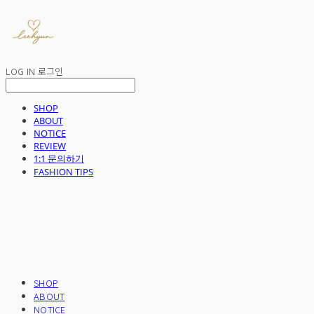
LOG IN
로그인
SHOP
ABOUT
NOTICE
REVIEW
1:1 문의하기
FASHION TIPS
SHOP
ABOUT
NOTICE