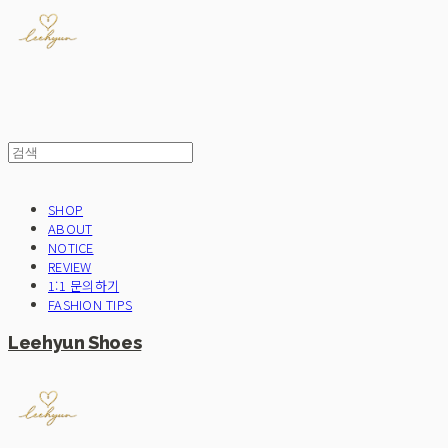
SHOP
ABOUT
NOTICE
REVIEW
1:1 문의하기
FASHION TIPS
Leehyun Shoes