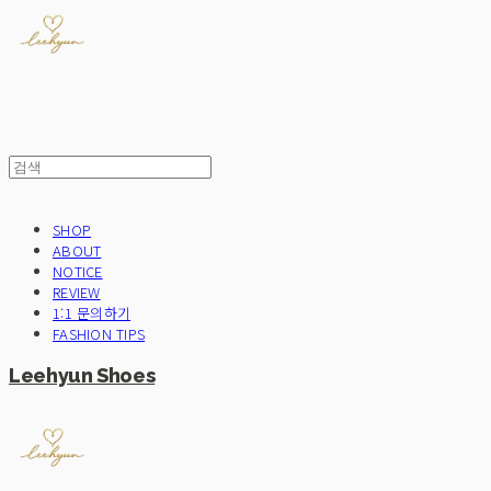
SHOP
ABOUT
NOTICE
REVIEW
1:1 문의하기
FASHION TIPS
Leehyun Shoes