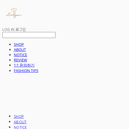
LOG IN
로그인
SHOP
ABOUT
NOTICE
REVIEW
1:1 문의하기
FASHION TIPS
SHOP
ABOUT
NOTICE