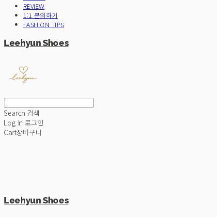
REVIEW
1:1 문의하기
FASHION TIPS
Leehyun Shoes
Search
검색
Log In
로그인
Cart
장바구니
Leehyun Shoes