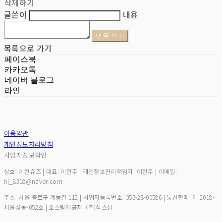
삭제하기
글쓴이
내용
댓글 쓰기
목록으로 가기
페이스북
카카오톡
네이버 블로그
라인
이용약관
개인정보처리방침
사업자정보확인
상호: 이현슈즈 | 대표: 이현주 | 개인정보관리책임자: 이현주 | 이메일:
hj_8318@naver.com
주소: 서울 종로구 계동길 112 | 사업자등록번호:
353-28-00586
| 통신판매:
제 2018-
서울성동-052호
| 호스팅제공자: (주)식스샵