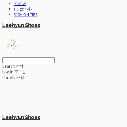
REVIEW
1:1 문의하기
FASHION TIPS
Leehyun Shoes
Search
검색
Log In
로그인
Cart
장바구니
Leehyun Shoes