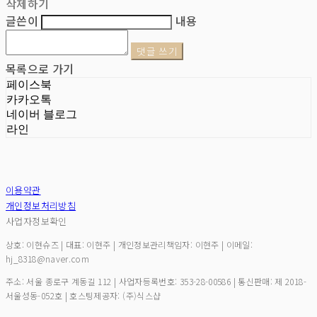
삭제하기
글쓴이
내용
댓글 쓰기
목록으로 가기
페이스북
카카오톡
네이버 블로그
라인
이용약관
개인정보처리방침
사업자정보확인
상호: 이현슈즈 | 대표: 이현주 | 개인정보관리책임자: 이현주 | 이메일:
hj_8318@naver.com
주소: 서울 종로구 계동길 112 | 사업자등록번호:
353-28-00586
| 통신판매:
제 2018-
서울성동-052호
| 호스팅제공자: (주)식스샵