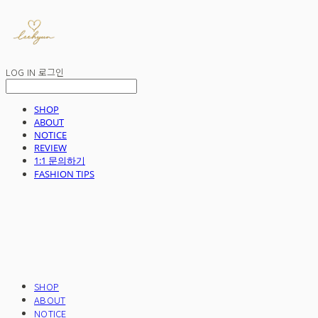
LOG IN
로그인
SHOP
ABOUT
NOTICE
REVIEW
1:1 문의하기
FASHION TIPS
SHOP
ABOUT
NOTICE