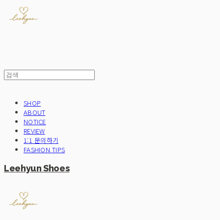
SHOP
ABOUT
NOTICE
REVIEW
1:1 문의하기
FASHION TIPS
Leehyun Shoes