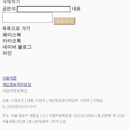
삭제하기
글쓴이
내용
댓글 쓰기
목록으로 가기
페이스북
카카오톡
네이버 블로그
라인
이용약관
개인정보처리방침
사업자정보확인
상호: 이현슈즈 | 대표: 이현주 | 개인정보관리책임자: 이현주 | 이메일:
hj_8318@naver.com
주소: 서울 종로구 계동길 112 | 사업자등록번호:
353-28-00586
| 통신판매:
제 2018-
서울성동-052호
| 호스팅제공자: (주)식스샵