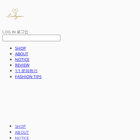
LOG IN
로그인
SHOP
ABOUT
NOTICE
REVIEW
1:1 문의하기
FASHION TIPS
SHOP
ABOUT
NOTICE