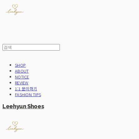
SHOP
ABOUT
NOTICE
REVIEW
1:1 문의하기
FASHION TIPS
Leehyun Shoes