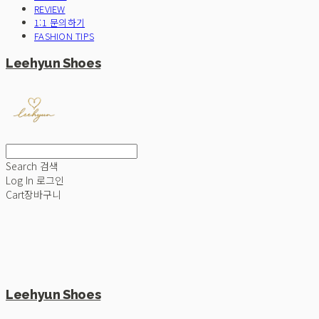
REVIEW
1:1 문의하기
FASHION TIPS
Leehyun Shoes
Search
검색
Log In
로그인
Cart
장바구니
Leehyun Shoes