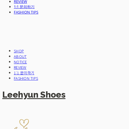
REVIEW
1:1 문의하기
FASHION TIPS
SHOP
ABOUT
NOTICE
REVIEW
1:1 문의하기
FASHION TIPS
Leehyun Shoes