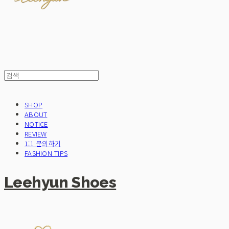
SHOP
ABOUT
NOTICE
REVIEW
1:1 문의하기
FASHION TIPS
Leehyun Shoes