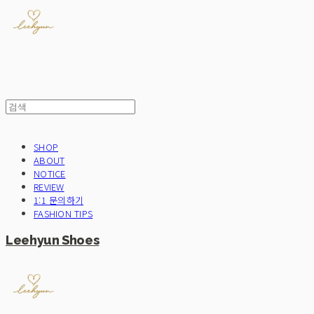
SHOP
ABOUT
NOTICE
REVIEW
1:1 문의하기
FASHION TIPS
Leehyun Shoes