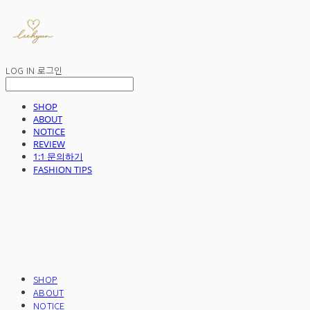
LOG IN
로그인
SHOP
ABOUT
NOTICE
REVIEW
1:1 문의하기
FASHION TIPS
SHOP
ABOUT
NOTICE