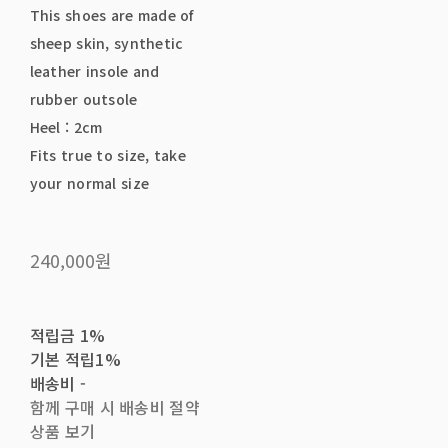
This shoes are made of
sheep skin, synthetic
leather insole and
rubber outsole
Heel : 2cm
Fits true to size, take
your normal size
240,000원
적립금
1%
기본 적립
1%
배송비
-
함께 구매 시 배송비 절약
상품 보기