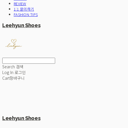
REVIEW
1:1 문의하기
FASHION TIPS
Leehyun Shoes
Search
검색
Log In
로그인
Cart
장바구니
Leehyun Shoes