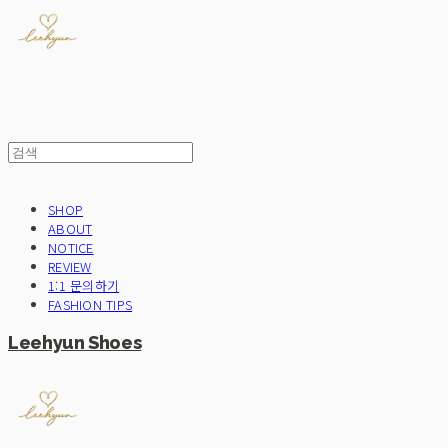
SHOP
ABOUT
NOTICE
REVIEW
1:1 문의하기
FASHION TIPS
Leehyun Shoes