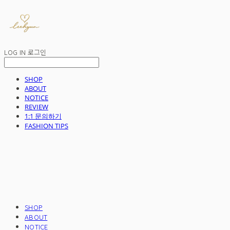
LOG IN
로그인
SHOP
ABOUT
NOTICE
REVIEW
1:1 문의하기
FASHION TIPS
SHOP
ABOUT
NOTICE