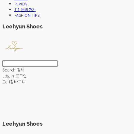
REVIEW
1:1 문의하기
FASHION TIPS
Leehyun Shoes
Search
검색
Log In
로그인
Cart
장바구니
Leehyun Shoes