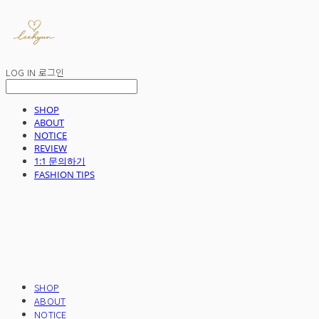
LOG IN
로그인
SHOP
ABOUT
NOTICE
REVIEW
1:1 문의하기
FASHION TIPS
SHOP
ABOUT
NOTICE