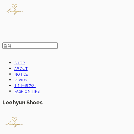
SHOP
ABOUT
NOTICE
REVIEW
1:1 문의하기
FASHION TIPS
Leehyun Shoes