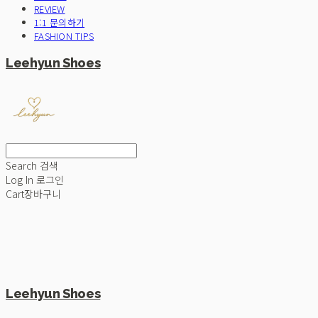
REVIEW
1:1 문의하기
FASHION TIPS
Leehyun Shoes
Search
검색
Log In
로그인
Cart
장바구니
Leehyun Shoes