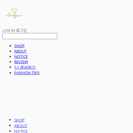
LOG IN
로그인
SHOP
ABOUT
NOTICE
REVIEW
1:1 문의하기
FASHION TIPS
SHOP
ABOUT
NOTICE