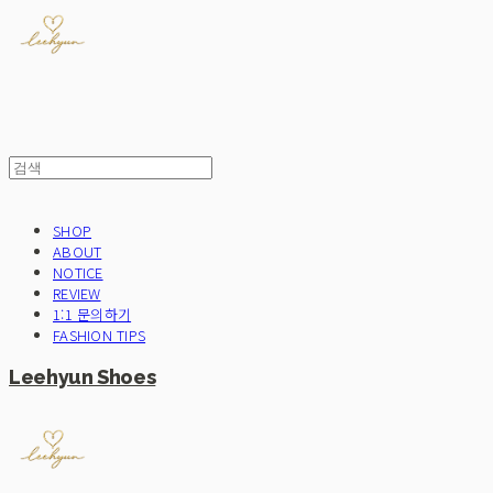
SHOP
ABOUT
NOTICE
REVIEW
1:1 문의하기
FASHION TIPS
Leehyun Shoes