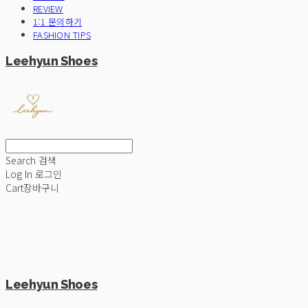
REVIEW
1:1 문의하기
FASHION TIPS
Leehyun Shoes
Search
검색
Log In
로그인
Cart
장바구니
Leehyun Shoes