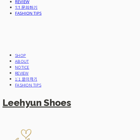
REVIEW
1:1 문의하기
FASHION TIPS
SHOP
ABOUT
NOTICE
REVIEW
1:1 문의하기
FASHION TIPS
Leehyun Shoes