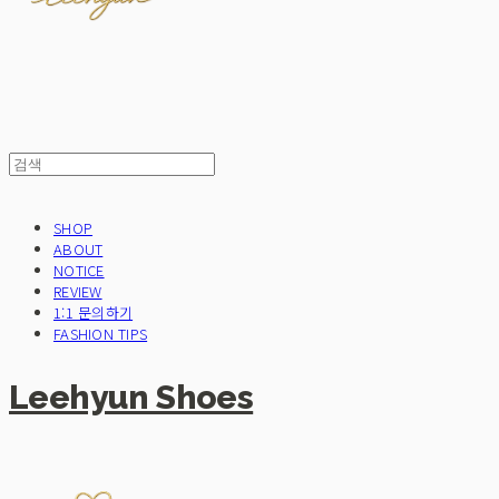
SHOP
ABOUT
NOTICE
REVIEW
1:1 문의하기
FASHION TIPS
Leehyun Shoes