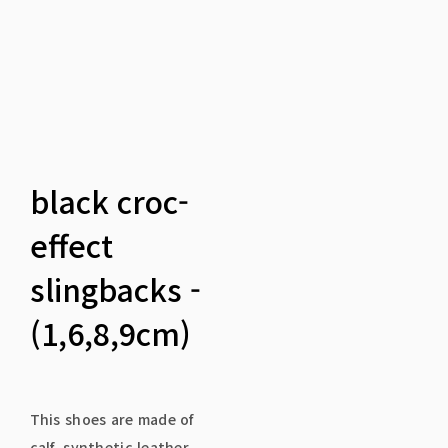
black croc-
effect
slingbacks -
(1,6,8,9cm)
This shoes are made of
calf, synthetic leather