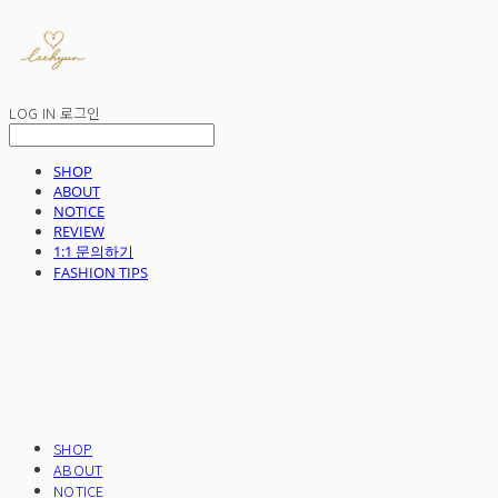
LOG IN
로그인
SHOP
ABOUT
NOTICE
REVIEW
1:1 문의하기
FASHION TIPS
SHOP
ABOUT
NOTICE