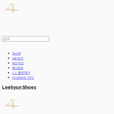
SHOP
ABOUT
NOTICE
REVIEW
1:1 문의하기
FASHION TIPS
Leehyun Shoes