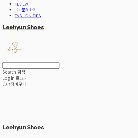
REVIEW
1:1 문의하기
FASHION TIPS
Leehyun Shoes
Search
검색
Log In
로그인
Cart
장바구니
Leehyun Shoes