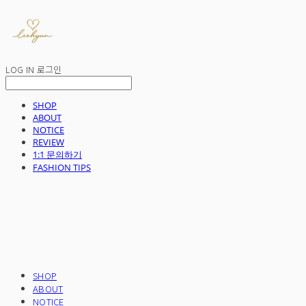
LOG IN
로그인
SHOP
ABOUT
NOTICE
REVIEW
1:1 문의하기
FASHION TIPS
SHOP
ABOUT
NOTICE