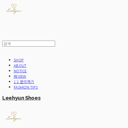
SHOP
ABOUT
NOTICE
REVIEW
1:1 문의하기
FASHION TIPS
Leehyun Shoes