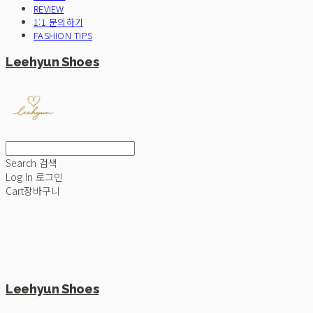
REVIEW
1:1 문의하기
FASHION TIPS
Leehyun Shoes
Search
검색
Log In
로그인
Cart
장바구니
Leehyun Shoes