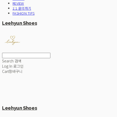
REVIEW
1:1 문의하기
FASHION TIPS
Leehyun Shoes
Search
검색
Log In
로그인
Cart
장바구니
Leehyun Shoes