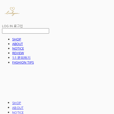
LOG IN
로그인
SHOP
ABOUT
NOTICE
REVIEW
1:1 문의하기
FASHION TIPS
SHOP
ABOUT
NOTICE