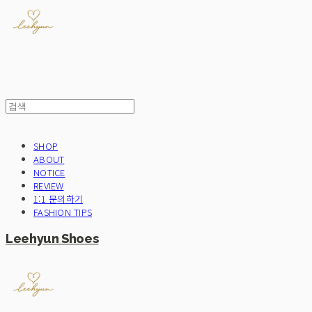
SHOP
ABOUT
NOTICE
REVIEW
1:1 문의하기
FASHION TIPS
Leehyun Shoes