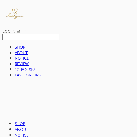
LOG IN
로그인
SHOP
ABOUT
NOTICE
REVIEW
1:1 문의하기
FASHION TIPS
SHOP
ABOUT
NOTICE