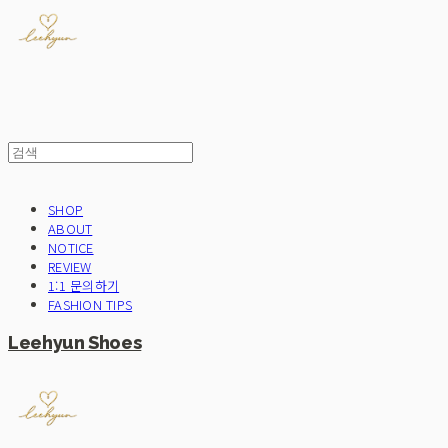
SHOP
ABOUT
NOTICE
REVIEW
1:1 문의하기
FASHION TIPS
Leehyun Shoes