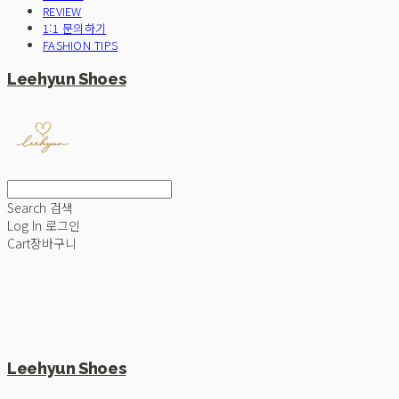
REVIEW
1:1 문의하기
FASHION TIPS
Leehyun Shoes
Search
검색
Log In
로그인
Cart
장바구니
Leehyun Shoes