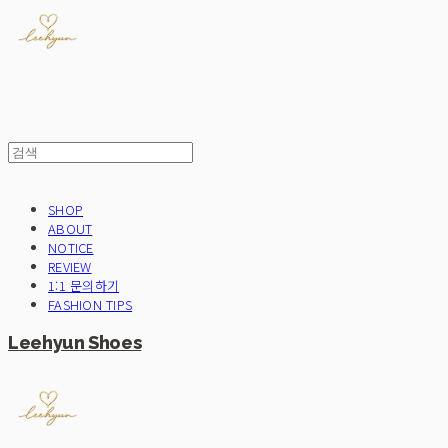
SHOP
ABOUT
NOTICE
REVIEW
1:1 문의하기
FASHION TIPS
Leehyun Shoes