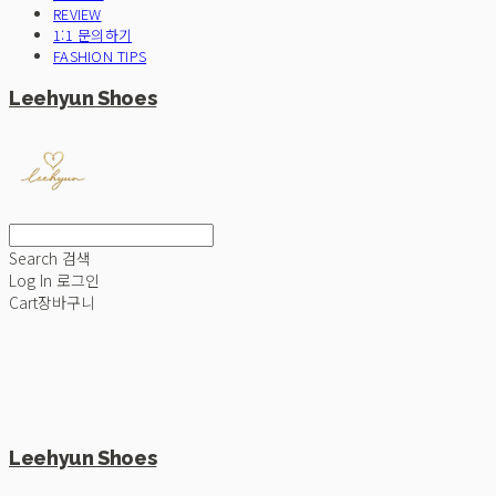
REVIEW
1:1 문의하기
FASHION TIPS
Leehyun Shoes
Search
검색
Log In
로그인
Cart
장바구니
Leehyun Shoes