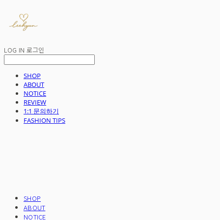
LOG IN
로그인
SHOP
ABOUT
NOTICE
REVIEW
1:1 문의하기
FASHION TIPS
SHOP
ABOUT
NOTICE